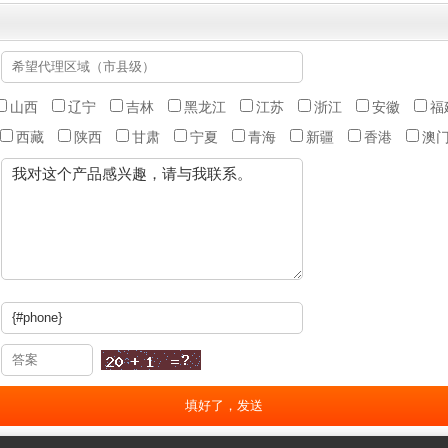
山西
辽宁
吉林
黑龙江
江苏
浙江
安徽
福
西藏
陕西
甘肃
宁夏
青海
新疆
香港
澳