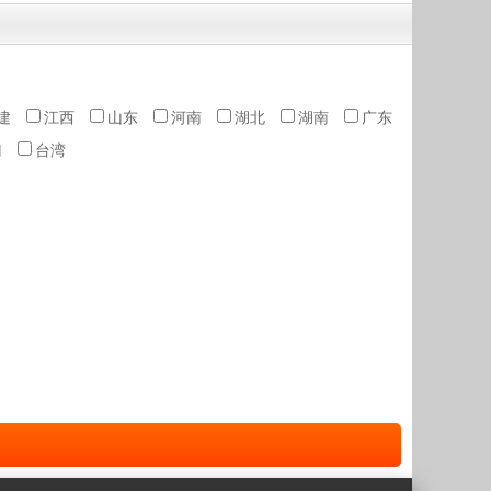
建
江西
山东
河南
湖北
湖南
广东
门
台湾