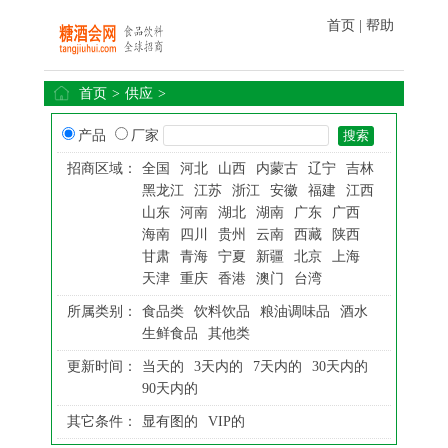
首页
|
帮助
首页
>
供应
>
产品
厂家
招商区域：
全国
河北
山西
内蒙古
辽宁
吉林
黑龙江
江苏
浙江
安徽
福建
江西
山东
河南
湖北
湖南
广东
广西
海南
四川
贵州
云南
西藏
陕西
甘肃
青海
宁夏
新疆
北京
上海
天津
重庆
香港
澳门
台湾
所属类别：
食品类
饮料饮品
粮油调味品
酒水
生鲜食品
其他类
更新时间：
当天的
3天内的
7天内的
30天内的
90天内的
其它条件：
显有图的
VIP的